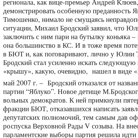
регионала, как вице-премьер Андрей Клюев,
демонстрировать особенную преданность Я
Тимошенко, нимало не смущаясь неправдо
ситуации, Михаил Бродский заявил, что Юл
заключить с ним пари на бутылку коньяка – 
она большинство в КС. И в тоже время поте
в БЮТ и, как поговаривают, лично у Юлии
Бродский стал усиленно искать следующую
«крышу», какую, очевидно, нашел в виде 
май 2007 г. – Бродский отказался от назва
партии “Яблуко”. Новое детище М.Бродског
вольных демократов. К ней примкнули пяте
фракции БЮТ, отказавшихся написать заявл
депутатских полномочий, тем самым дав о
роспуска Верховной Рады V созыва. На вн
парламентские выборы партия решила идти 