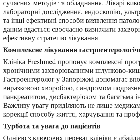
сучасних методів та обладнання. Лікарі ви
лабораторні дослідження, ендоскопію, ульт
та інші ефективні способи виявлення патоло
даним вдається своєчасно визначити захвор
ефективну стратегію лікування.
Комплексне лікування гастроентерологі
Клініка Freshmed пропонує комплексні прогр
хронічними захворюваннями шлунково-кишк
Гастроентеролог у Запоріжжі допомагає впо
виразковою хворобою, синдромом подразне
панкреатитом, дисбактеріозом та багатьма 
Важливу увагу приділяють не лише медикамен
корекції способу життя, харчування та про
Турбота та увага до пацієнтів
Однією з ключових переваг клініки є дбайли