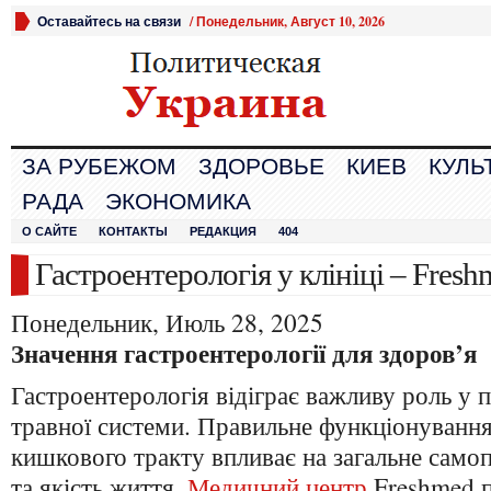
Оставайтесь на связи
/
Понедельник, Август 10, 2026
ЗА РУБЕЖОМ
ЗДОРОВЬЕ
КИЕВ
КУЛЬ
РАДА
ЭКОНОМИКА
О САЙТЕ
КОНТАКТЫ
РЕДАКЦИЯ
404
Гастроентерологія у клініці – Fres
Понедельник, Июль 28, 2025
Значення гастроентерології для здоров’я
Гастроентерологія відіграє важливу роль у 
травної системи. Правильне функціонуванн
кишкового тракту впливає на загальне самопо
та якість життя.
Медичний центр
Freshmed п