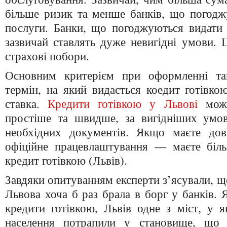
більше ризик та менше банків, що погодж
послуги. Банки, що погоджуються видати
зазвичай ставлять дуже невигідні умови. Ц
страхові побори.
Основним критерієм при оформленні та
термін, на який видається коедит готівкою
ставка.
Кредити готівкою у Львові
можн
простіше та швидше, за вигідніших умов
необхідних документів. Якщо маєте дов
офіційне працевлаштування — маєте біл
кредит готівкою (Львів).
Завдяки опитуванням експерти з’ясували, щ
Львова хоча б раз брала в борг у банків.
кредити готівкою, Львів одне з міст, у 
населення потрапили у становище, що х