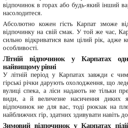
відпочинок в горах або будь-який інший ва
насолодитеся.
Абсолютно кожен гість Карпат зможе ві
відпочинку на свій смак. У той же час, Ка
сильно відкриватися вам цілий рік, адже к
особливості.
Літній відпочинок у Карпатах од
найвищому рівні
У літній період у Карпатах завжди є чим
гірські річки дарують охолодження, що леде
вулиці спека, а ліси надають не тільки пр
види, а й величезне насичення диких я
відпочинок не для вас, тоді рюкзак на пле
найближчих гір, здатних здивувати навіть д
Зимовий відпочинок у Карпатах піді