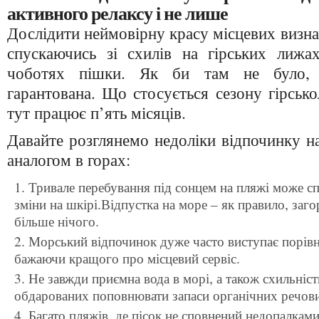
активного релаксу і не лише
Дослідити неймовірну красу місцевих визн
спускаючись зі схилів на гірських лиж
чоботях пішки. Як би там не було, е
гарантована. Що стосується сезону гірсько
тут працює п’ять місяців.
Давайте розглянемо недоліки відпочинку на
аналогом в горах:
Тривале перебування під сонцем на пляжі може с
зміни на шкірі.Відпустка на море – як правило, заго
більше нічого.
Морський відпочинок дуже часто виступає порівн
бажаючи кращого про місцевий сервіс.
Не завжди приємна вода в морі, а також схильніс
обдарованих поповнювати запаси органічних речов
Багато пляжів, де пісок не сповнений недопалками