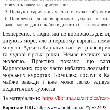
стягують плату за користування.
Продукти харчування часто стоять за необґрунто
Проблема не до кінця приємних сусідів на пляжі,
алкоголю не дає спокійно відпочити багатьом довкол
Безперечно, є люди, які не вибирають для ві
цінують море, але в першому варіанті нема
мінусів. Адже в Карпатах вас зустрічає кри
та чудові гірські річки. Немає великих за
екологію. Практика показує, що варт
Карпатських горах часто набагато лояльніш
морських курортах. Комплекс послуг в Ка
майже завжди і вже може легко здивува
педантичних туристів.
За матеріалами:
https://koruna.ua/articles/rest
Короткий URL
: https://www.polit.com.ua/?p=32493