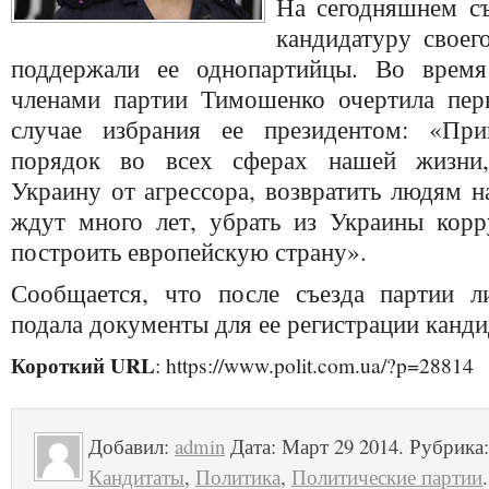
На сегодняшнем с
кандидатуру своег
поддержали ее однопартийцы. Во время
членами партии Тимошенко очертила пер
случае избрания ее президентом: «Пр
порядок во всех сферах нашей жизни,
Украину от агрессора, возвратить людям 
ждут много лет, убрать из Украины кор
построить европейскую страну».
Сообщается, что после съезда партии л
подала документы для ее регистрации канди
Короткий URL
: https://www.polit.com.ua/?p=28814
Добавил:
admin
Дата: Март 29 2014. Рубрика
Кандитаты
,
Политика
,
Политические партии